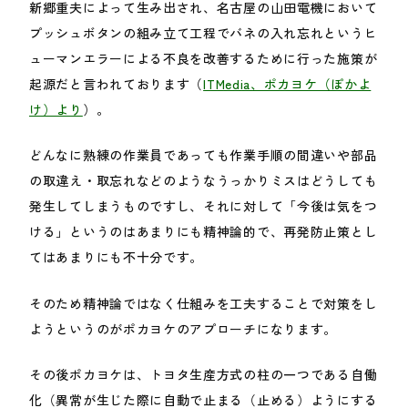
新郷重夫によって生み出され、名古屋の山田電機において
プッシュボタンの組み立て工程でバネの入れ忘れというヒ
ューマンエラーによる不良を改善するために行った施策が
起源だと言われております（
ITMedia、ポカヨケ（ぽかよ
け）より
）。
どんなに熟練の作業員であっても作業手順の間違いや部品
の取違え・取忘れなどのようなうっかりミスはどうしても
発生してしまうものですし、それに対して「今後は気をつ
ける」というのはあまりにも精神論的で、再発防止策とし
てはあまりにも不十分です。
そのため精神論ではなく仕組みを工夫することで対策をし
ようというのがポカヨケのアプローチになります。
その後ポカヨケは、トヨタ生産方式の柱の一つである自働
化（異常が生じた際に自動で止まる（止める）ようにする