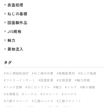
表面処理
ねじの基礎
図面製作品
JIS規格
軸力
異物混入
タグ
#ねじ締結体設計
#ねじ締め作業
#高機能素材
#ねじの強度
#ワイヤーインサート
#図面変更
#仕様変更
#軸力評価
#トルク試験
#ねじのトラブル
#軸力
#トルク
#遅れ破壊
#水素脆化
#ニッケル
#クロメート
#ユニクロ
#六価クロメート
#三価ユニクロ
#三価クロメート