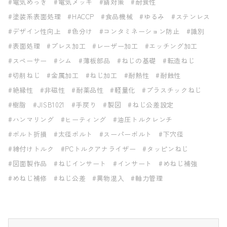
#電気めっき
#電気メッキ
#錆対策
#耐食性
#塗装系表面処理
#HACCP
#食品機械
#ゆるみ
#ステンレス
#デザイン性向上
#色分け
#コンタミネーション防止
#識別
#表面処理
#プレス加工
#レーザー加工
#エッチング加工
#スペーサー
#シム
#薄板部品
#ねじの基礎
#転造ねじ
#切削ねじ
#金属加工
#ねじ加工
#耐熱性
#耐蝕性
#絶縁性
#非磁性
#耐薬品性
#軽量化
#プラスチックねじ
#樹脂
#JISB1021
#手戻り
#製図
#ねじ公差設定
#ハンマリング
#ヒーティング
#油圧トルクレンチ
#ボルト折損
#太径ボルト
#スーパーボルト
#下穴径
#締付けトルク
#PCトルクアナライザー
#タッピンねじ
#図面製作品
#ねじインサート
#インサート
#めねじ補強
#めねじ補修
#ねじ公差
#異物混入
#軸力管理