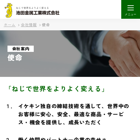
メニュー
ホーム
会社情報
使命
会社案内
使命
「ねじで世界をよりよく変える」
１．
イケキン独自の締結技術を通して、世界中の
お客様に
安心、安全、最適な商品・サービ
ス・機会を提供し、成長いただく
２．
働く仲間やパートナー企業の幸せ＊