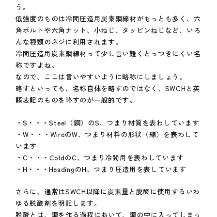
う。
低強度のものは冷間圧造用炭素鋼線材がもっとも多く、六
角ボルトや六角ナット、小ねじ、タッピンねじなど、いろ
んな種類のネジに利用されます。
冷間圧造用炭素鋼線材って少し言い難くとっつきにくい名
称ですよね。
なので、ここは言いやすいように略称にしましょう。
略すといっても、名称自体を略すのではなく、SWCHと英
語表記のものを略すのが一般的です。
・S・・・Steel（鋼）のS、つまり材質を表わしています
・W・・・WireのW、つまり材料の形状（線）を表わして
います
・C・・・ColdのC、つまり冷間用を表わしています
・H・・・HeadingのH、つまり圧造用を表しています
さらに、通常はSWCH以降に炭素量と脱酸に使用するいわ
ゆる脱酸剤を明記します。
脱酸とは、鋼を作る過程において、鋼の中に入ってしまっ