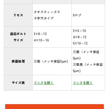
クオスティックス
リセス
6ロブ
十字穴タイプ
3×6～10
適応ボルト
3×8～12
4×8～12
サイズ
4×10～16
5×10～12
三価（メッキ保証
5μm)
表面処理
三価（メッキ保証5μm)
三価黒（メッキ保証
5μm)
サイズ表
リンクを開く
リンクを開く