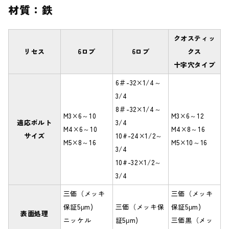
材質：鉄
クオスティッ
リセス
6ロブ
6ロブ
クス
十字穴タイプ
6＃-32×1/4～
3/4
8＃-32×1/4～
M3×6～10
M3×6～12
適応ボルト
3/4
M4×6～10
M4×8～16
サイズ
10#-24×1/2～
M5×8～16
M5×10～16
3/4
10#-32×1/2～
3/4
三価（メッキ
三価（メッキ
保証5μm)
三価（メッキ保
保証5μm)
表面処理
ニッケル
証5μm)
三価黒（メッ