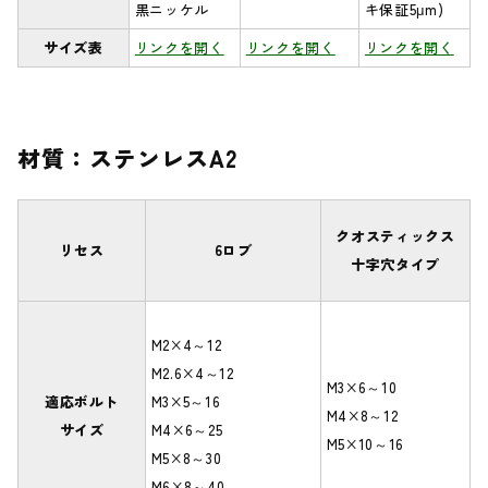
黒ニッケル
キ保証5μm)
サイズ表
リンクを開く
リンクを開く
リンクを開く
材質：ステンレスA2
クオスティックス
リセス
6ロブ
十字穴タイプ
M2×4～12
M2.6×4～12
M3×6～10
適応ボルト
M3×5～16
M4×8～12
サイズ
M4×6～25
M5×10～16
M5×8～30
M6×8～40