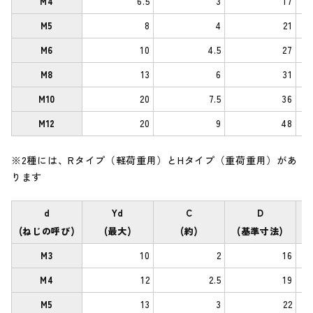
M4
6.5
3
17
M5
8
4
21
M6
10
4.5
27
M8
13
6
31
M10
20
7.5
36
M12
20
9
48
※2種には、Rタイプ（軽荷重用）とHタイプ（重荷重用）があ
ります
d
Yd
C
D
(ねじの呼び)
(最大)
(約)
(基準寸法)
M3
10
2
16
M4
12
2.5
19
M5
13
3
22