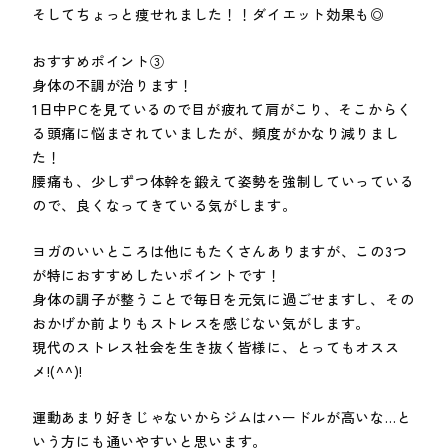
そしてちょっと痩せれました！！ダイエット効果も◎
おすすめポイント③
身体の不調が治ります！
1日中PCを見ているので目が疲れて肩がこり、そこからく
る頭痛に悩まされていましたが、頻度がかなり減りまし
た！
腰痛も、少しずつ体幹を鍛えて姿勢を強制していっている
ので、良くなってきている気がします。
ヨガのいいところは他にもたくさんありますが、この3つ
が特におすすめしたいポイントです！
身体の調子が整うことで毎日を元気に過ごせますし、その
おかげか前よりもストレスを感じない気がします。
現代のストレス社会を生き抜く皆様に、とってもオスス
メ!(^^)!
運動あまり好きじゃないからジムはハードルが高いな…と
いう方にも通いやすいと思います。