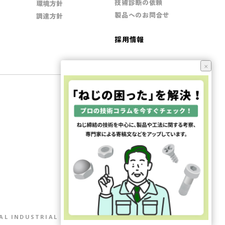
技術診断の依頼
環境方針
製品へのお問合せ
調達方針
採用情報
×
JQA-QMA16403
JQA-EM7705
本社取得
AL INDUSTRIAL Co.,Ltd. All Rights Reserved.