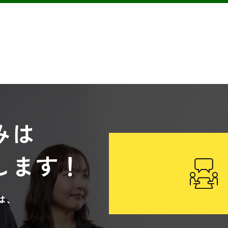
みは
します！
は、