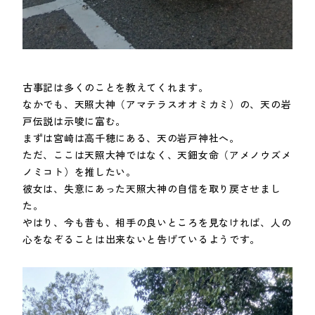
古事記は多くのことを教えてくれます。
なかでも、天照大神（アマテラスオオミカミ）の、天の岩
戸伝説は示唆に富む。
まずは宮崎は高千穂にある、天の岩戸神社へ。
ただ、ここは天照大神ではなく、天鈿女命（アメノウズメ
ノミコト）を推したい。
彼女は、失意にあった天照大神の自信を取り戻させまし
た。
やはり、今も昔も、相手の良いところを見なければ、人の
心をなぞることは出来ないと告げているようです。